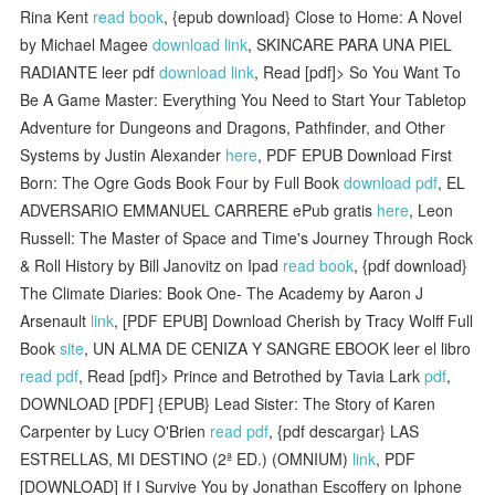
Rina Kent
read book
, {epub download} Close to Home: A Novel
by Michael Magee
download link
, SKINCARE PARA UNA PIEL
RADIANTE leer pdf
download link
, Read [pdf]> So You Want To
Be A Game Master: Everything You Need to Start Your Tabletop
Adventure for Dungeons and Dragons, Pathfinder, and Other
Systems by Justin Alexander
here
, PDF EPUB Download First
Born: The Ogre Gods Book Four by Full Book
download pdf
, EL
ADVERSARIO EMMANUEL CARRERE ePub gratis
here
, Leon
Russell: The Master of Space and Time's Journey Through Rock
& Roll History by Bill Janovitz on Ipad
read book
, {pdf download}
The Climate Diaries: Book One- The Academy by Aaron J
Arsenault
link
, [PDF EPUB] Download Cherish by Tracy Wolff Full
Book
site
, UN ALMA DE CENIZA Y SANGRE EBOOK leer el libro
read pdf
, Read [pdf]> Prince and Betrothed by Tavia Lark
pdf
,
DOWNLOAD [PDF] {EPUB} Lead Sister: The Story of Karen
Carpenter by Lucy O'Brien
read pdf
, {pdf descargar} LAS
ESTRELLAS, MI DESTINO (2ª ED.) (OMNIUM)
link
, PDF
[DOWNLOAD] If I Survive You by Jonathan Escoffery on Iphone