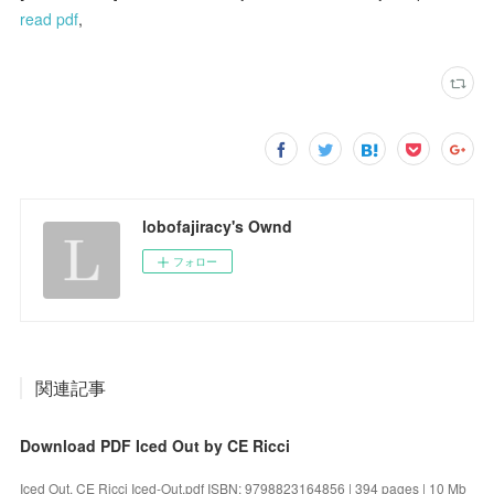
read pdf
,
lobofajiracy's Ownd
フォロー
関連記事
Download PDF Iced Out by CE Ricci
Iced Out. CE Ricci Iced-Out.pdf ISBN: 9798823164856 | 394 pages | 10 Mb