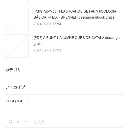
[Pdf/ePub/Mobi] FLASHCARDS DE FARMACOLOGÍA
BÁSICA, 4ª ED. - BRENNER descargar ebook gratis
2024.07.07 13:54
[PDF] A PUNT 1 ALUMNE CURS DE CATALÁ descargar
gratis
2024.07.07 13:53
カテゴリ
アーカイブ
2024
(
104
)
(
23
)
(
63
)