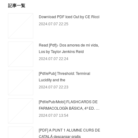
記事一覧
Download PDF Iced Out by CE Ricci
2024.07.07 22:25
Read [Pdf]> Dos amores de mi vida,
Los by Taylor Jenkins Reid
2024.07.07 22:24
[Pdf/ePub] Threshold: Terminal
Lucidity and the
2024.07.07 22:23
[Pdf/ePub/Mobi] FLASHCARDS DE
FARMACOLOGÍA BÁSICA, 4ª ED. …
2024.07.07 13:54
[PDF] A PUNT 1 ALUMNE CURS DE
CATALÁ descargar gratis