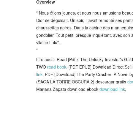
Overview
" Nous étions jeunes, et nous nous amusions beauco
Dior se déguisait. Un soir, il avait remonté ses pan
chaussettes noires. Dans la cabine des mannequins,
gondolier. Tout petit, presque inquiétant, avec son air
vilaine Lulu".
"
Lire aussi: Read [Pdf]> The Unlucky Investor's Gui
TWO
read book
, [PDF EPUB] Download Direct Sel
link
, PDF [Download] The Party Crasher: A Novel b
(SAGA LA TORRE OSCURA 2) descargar gratis
do
Mariana Zapata download ebook
download link
,