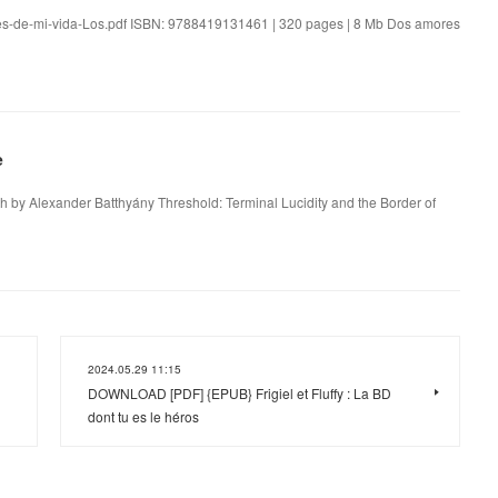
res-de-mi-vida-Los.pdf ISBN: 9788419131461 | 320 pages | 8 Mb Dos amores
e
th by Alexander Batthyány Threshold: Terminal Lucidity and the Border of
2024.05.29 11:15
DOWNLOAD [PDF] {EPUB} Frigiel et Fluffy : La BD
dont tu es le héros