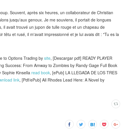
up. Souvent, après six heures, un collaborateur de Christian
talons jusqu'aux genoux. Je me souviens, il portait de longues
 il avait trouvé un jupon de tulle rouge et un chapeau de
 têtu et rusé, il m'avait impressionné et je lui avais dit : "Tu es la
de to Options Trading by
site
, [Descargar pdf] READY PLAYER
ling Success: From Amway to Zombies by Randy Gage Full Book
y Sophie Kinsella
read book
, [ePub] LA LLEGADA DE LOS TRES
wnload link
, [Pdf/ePub] All Rhodes Lead Here: A Novel by