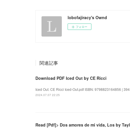
lobofajiracy's Ownd
フォロー
関連記事
Download PDF Iced Out by CE Ricci
Iced Out. CE Ricci Iced-Out.pdf ISBN: 9798823164856 | 394 p
2024.07.07 22:25
Read [Pdf]> Dos amores de mi vida, Los by Tay