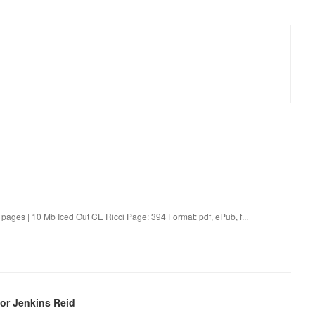
ages | 10 Mb Iced Out CE Ricci Page: 394 Format: pdf, ePub, f...
lor Jenkins Reid