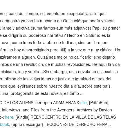
on el paso del tiempo, solamente en «expectativa»: lo que
ana demostró ya con La mucama de Omicunlé que podía y sabía
ullante y adictiva (sumaríamos aún más adjetivos) Papi, su primer
e se dirigiría su poderosa narrativa? Hecho en Saturno es la
nuevo, como lo es toda la obra de Indiana, sino un libro, en
érmino hoy desprestigiado pero útil) a la vez que muy clásico. Un
ramos a alguien. Quizá sea mejor no calificarlo, sino dejarlo
s hijos de una revolución, de muchas revoluciones. He aquí la vida
minicana, ida y vuelta…Sin embargo, esta novela no es local: su
molición de las viejas ideas de justicia e igualdad en pos del
ce que leyéramos sobre nuestro día a día, sobre este país,
una, protagonista de esta novela, es tanto ...
 DE LOS ALIENS leer epub ADAM FRANK
site
, [Pdf/ePub]
 Interviews, and Files from the Avengers' Archives by Dayton
ook
here
, [Kindle] REENCUENTRO EN LA VILLA DE LAS TELAS
 book
, {epub descargar} LECCIONES DE DERECHO PENAL.