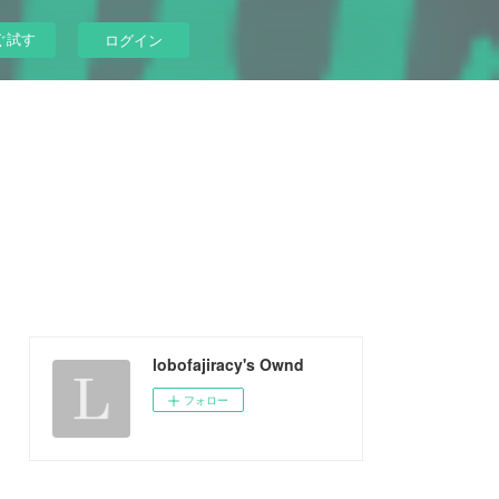
ぐ試す
ログイン
lobofajiracy's Ownd
フォロー