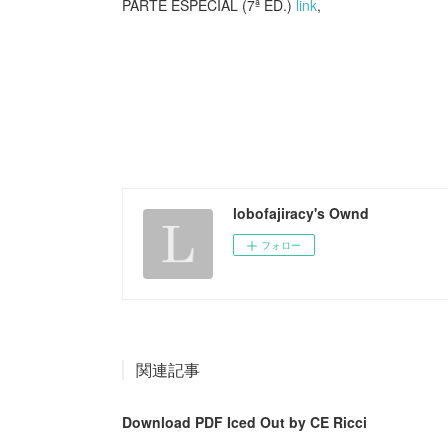
PARTE ESPECIAL (7ª ED.)
link
,
lobofajiracy's Ownd
フォロー
関連記事
Download PDF Iced Out by CE Ricci