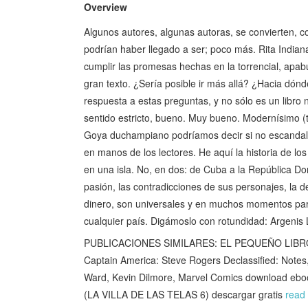
Overview
Algunos autores, algunas autoras, se convierten, c
podrían haber llegado a ser; poco más. Rita Indi
cumplir las promesas hechas en la torrencial, apab
gran texto. ¿Sería posible ir más allá? ¿Hacia dónd
respuesta a estas preguntas, y no sólo es un libro 
sentido estricto, bueno. Muy bueno. Modernísimo (t
Goya duchampiano podríamos decir si no escandalizá
en manos de los lectores. He aquí la historia de lo
en una isla. No, en dos: de Cuba a la República Do
pasión, las contradicciones de sus personajes, la de
dinero, son universales y en muchos momentos pare
cualquier país. Digámoslo con rotundidad: Argenis L
PUBLICACIONES SIMILARES: EL PEQUEÑO LIBRO
Captain America: Steve Rogers Declassified: Notes,
Ward, Kevin Dilmore, Marvel Comics download eb
(LA VILLA DE LAS TELAS 6) descargar gratis
read