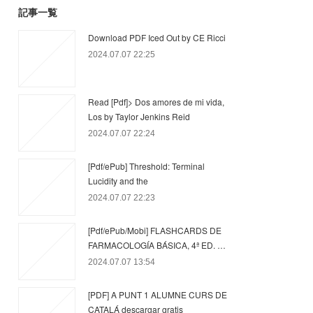
記事一覧
Download PDF Iced Out by CE Ricci
2024.07.07 22:25
Read [Pdf]> Dos amores de mi vida,
Los by Taylor Jenkins Reid
2024.07.07 22:24
[Pdf/ePub] Threshold: Terminal
Lucidity and the
2024.07.07 22:23
[Pdf/ePub/Mobi] FLASHCARDS DE
FARMACOLOGÍA BÁSICA, 4ª ED. …
2024.07.07 13:54
[PDF] A PUNT 1 ALUMNE CURS DE
CATALÁ descargar gratis