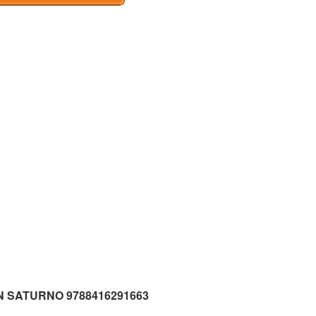
O EN SATURNO 9788416291663