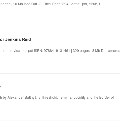
ages | 10 Mb Iced Out CE Ricci Page: 394 Format: pdf, ePub, f...
lor Jenkins Reid
res-de-mi-vida-Los.pdf ISBN: 9788419131461 | 320 pages | 8 Mb Dos amores
e
th by Alexander Batthyány Threshold: Terminal Lucidity and the Border of