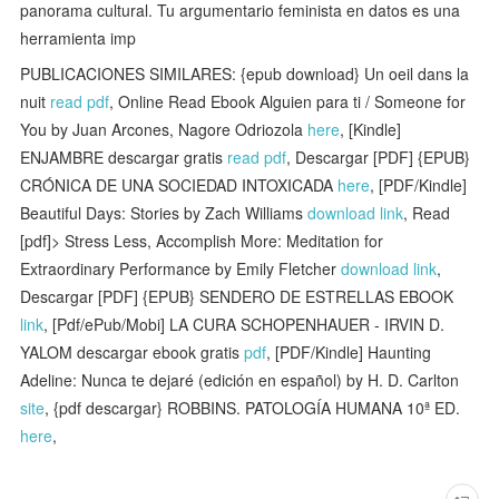
panorama cultural. Tu argumentario feminista en datos es una
herramienta imp
PUBLICACIONES SIMILARES: {epub download} Un oeil dans la
nuit
read pdf
, Online Read Ebook Alguien para ti / Someone for
You by Juan Arcones, Nagore Odriozola
here
, [Kindle]
ENJAMBRE descargar gratis
read pdf
, Descargar [PDF] {EPUB}
CRÓNICA DE UNA SOCIEDAD INTOXICADA
here
, [PDF/Kindle]
Beautiful Days: Stories by Zach Williams
download link
, Read
[pdf]> Stress Less, Accomplish More: Meditation for
Extraordinary Performance by Emily Fletcher
download link
,
Descargar [PDF] {EPUB} SENDERO DE ESTRELLAS EBOOK
link
, [Pdf/ePub/Mobi] LA CURA SCHOPENHAUER - IRVIN D.
YALOM descargar ebook gratis
pdf
, [PDF/Kindle] Haunting
Adeline: Nunca te dejaré (edición en español) by H. D. Carlton
site
, {pdf descargar} ROBBINS. PATOLOGÍA HUMANA 10ª ED.
here
,