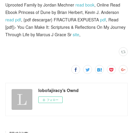
Uprooted Family by Jordan Mechner
read book
, Online Read
Ebook Princess of Dune by Brian Herbert, Kevin J. Anderson
read pdf
, {pdf descargar} FRACTURA EXPUESTA
pdf
, Read
[pdf]> You Can Make It: Scriptures & Reflections On My Journey
Through Life by Marcus J Grace Sr
site
,
lobofajiracy's Ownd
フォロー