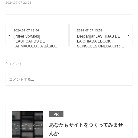
2024.07.07 22:23
2024.07.07 13:54
2024.07.07 13:52
[Pdf/ePub/Mobi]
Descargar LAS HIJAS DE
FLASHCARDS DE
LA CRIADA EBOOK
FARMACOLOGÍA BÁSIC…
SONSOLES ONEGA Grati…
0
コメント
PR
あなたもサイトをつくってみませ
んか