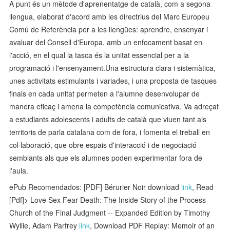
A punt és un mètode d'aprenentatge de català, com a segona
llengua, elaborat d'acord amb les directrius del Marc Europeu
Comú de Referència per a les llengües: aprendre, ensenyar i
avaluar del Consell d'Europa, amb un enfocament basat en
l'acció, en el qual la tasca és la unitat essencial per a la
programació i l'ensenyament.Una estructura clara i sistemàtica,
unes activitats estimulants i variades, i una proposta de tasques
finals en cada unitat permeten a l'alumne desenvolupar de
manera eficaç i amena la competència comunicativa. Va adreçat
a estudiants adolescents i adults de català que viuen tant als
territoris de parla catalana com de fora, i fomenta el treball en
col·laboració, que obre espais d'interacció i de negociació
semblants als que els alumnes poden experimentar fora de
l'aula.
ePub Recomendados: [PDF] Bérurier Noir download
link
, Read
[Pdf]> Love Sex Fear Death: The Inside Story of the Process
Church of the Final Judgment -- Expanded Edition by Timothy
Wyllie, Adam Parfrey
link
, Download PDF Replay: Memoir of an