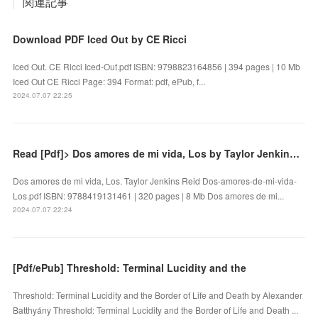
関連記事
Download PDF Iced Out by CE Ricci
Iced Out. CE Ricci Iced-Out.pdf ISBN: 9798823164856 | 394 pages | 10 Mb
Iced Out CE Ricci Page: 394 Format: pdf, ePub, f...
2024.07.07 22:25
Read [Pdf]> Dos amores de mi vida, Los by Taylor Jenkins Reid
Dos amores de mi vida, Los. Taylor Jenkins Reid Dos-amores-de-mi-vida-
Los.pdf ISBN: 9788419131461 | 320 pages | 8 Mb Dos amores de mi...
2024.07.07 22:24
[Pdf/ePub] Threshold: Terminal Lucidity and the
Threshold: Terminal Lucidity and the Border of Life and Death by Alexander
Batthyány Threshold: Terminal Lucidity and the Border of Life and Death ...